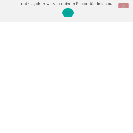
nutzt, gehen wir von deinem Einverständnis aus.
OK
Sie haben Fragen?
Dann rufen Sie uns an oder schreiben uns eine Nachricht!
03933 / 803167
info@ewert-genthin.de
Kontaktformular
TISCHLEREI FÜR
OBJEKTEINRICHTUNG & LADENBAU